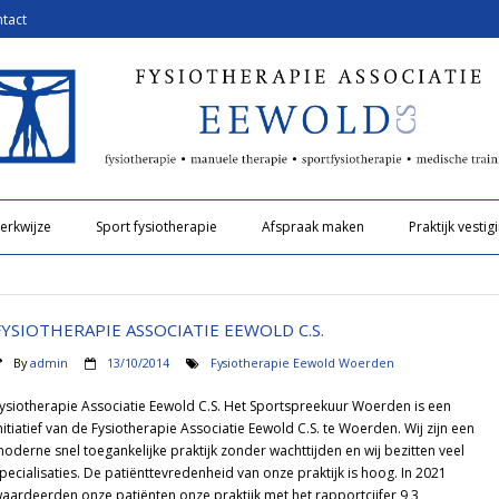
tact
erkwijze
Sport fysiotherapie
Afspraak maken
Praktijk vestig
FYSIOTHERAPIE ASSOCIATIE EEWOLD C.S.
By
admin
13/10/2014
Fysiotherapie Eewold Woerden
ysiotherapie Associatie Eewold C.S. Het Sportspreekuur Woerden is een
nitiatief van de Fysiotherapie Associatie Eewold C.S. te Woerden. Wij zijn een
oderne snel toegankelijke praktijk zonder wachttijden en wij bezitten veel
pecialisaties. De patiënttevredenheid van onze praktijk is hoog. In 2021
aardeerden onze patiënten onze praktijk met het rapportcijfer 9,3