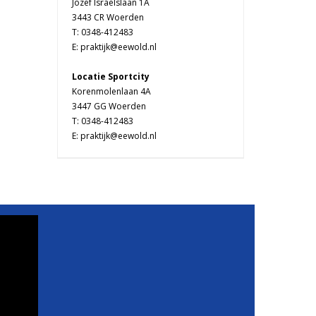
Jozef Israëlslaan 1A
3443 CR Woerden
T: 0348-412483
E: praktijk@eewold.nl
Locatie Sportcity
Korenmolenlaan 4A
3447 GG Woerden
T: 0348-412483
E: praktijk@eewold.nl