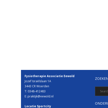
Fysiotherapie Associatie Eewold
ZOEKEN
Jozef Israëlslaan 1A
3443 CR Woerden
T: 0348-412483
E: praktijk@eewold.nl
ONDER
Locatie Sportcity