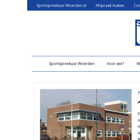
Sportspreekuur-Woerden.nl
Afspraak maken
Con
Sportspreekuur Woerden
Voor wie?
W
F
i
m
s
w