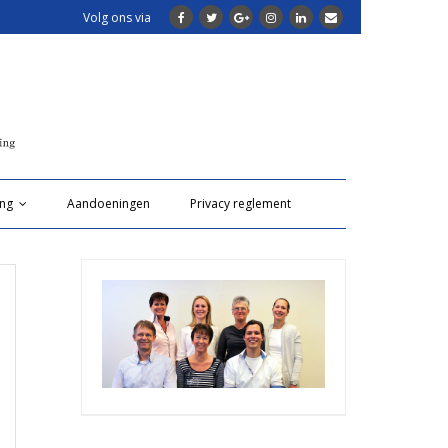
Volg ons via
ing
Aandoeningen
Privacy reglement